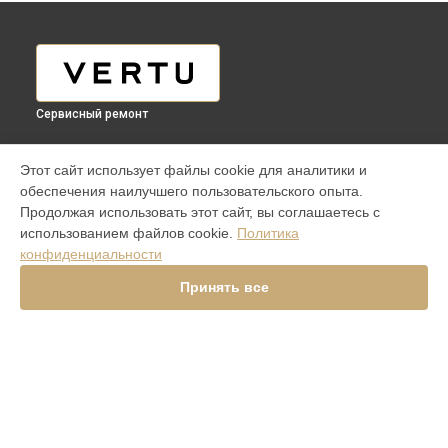
Сервисный ремонт
МОДЕЛИ
Этот сайт использует файлы cookie для аналитики и
обеспечения наилучшего пользовательского опыта.
Aster P Ti
Продолжая использовать этот сайт, вы соглашаетесь с
ASTER P ROCOCO
использованием файлов cookie.
Политика
ASTER P BAROQUE
конфиденциальности
ASTER P GOTHIC
SIGNATURE V
Принять все
Signature Touch Pure Navy Alligator
Signature S Design Clous De Paris
Constellation V Gemstone Liquorice
Versace Unique Black Star
Aster Python Beige
Signature S Design Rock
Signature Touch Pure Jet
METAVERTU